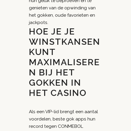
hun geluk te beproeven en te
genieten van de opwinding van
het gokken, oude favorieten en
jackpots.
HOE JE JE
WINSTKANSEN
KUNT
MAXIMALISERE
N BIJ HET
GOKKEN IN
HET CASINO
Als een VIP-lid brengt een aantal
voordelen, beste gok apps hun
record tegen CONMEBOL