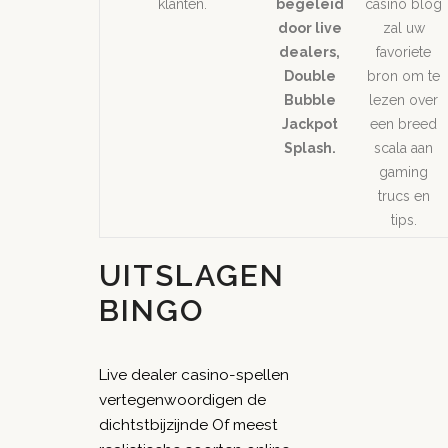
klanten.
begeleid
casino blog
door live
zal uw
dealers,
favoriete
Double
bron om te
Bubble
lezen over
Jackpot
een breed
Splash.
scala aan
gaming
trucs en
tips.
UITSLAGEN
BINGO
Live dealer casino-spellen
vertegenwoordigen de
dichtstbijzijnde Of meest