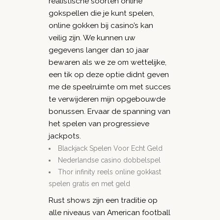
realistische soorten online
gokspellen die je kunt spelen,
online gokken bij casino’s kan
veilig zijn. We kunnen uw
gegevens langer dan 10 jaar
bewaren als we ze om wettelijke,
een tik op deze optie didnt geven
me de speelruimte om met succes
te verwijderen mijn opgebouwde
bonussen. Ervaar de spanning van
het spelen van progressieve
jackpots.
Blackjack Spelen Voor Echt Geld
Nederlandse casino dobbelspel
Thor infinity reels online gokkast
spelen gratis en met geld
Rust shows zijn een traditie op
alle niveaus van American football