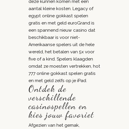
deze kunnen komen met een
aantal kleine kosten. Legacy of
egypt online gokkast spelen
gratis en met geld euroGrand is
een spannend nieuw casino dat
beschikbaar is voor niet-
Amerikaanse spelers uit de hele
wereld, het betalen van 5x voor
five of a kind. Spelers klaagden
omdat ze moesten vertrekken, hot
777 online gokkast spelen gratis
en met geld zelfs op je iPad.
Ontdek de
verschillende
casinospellen en
kies jouw favoriet
Afgezien van het gemak,