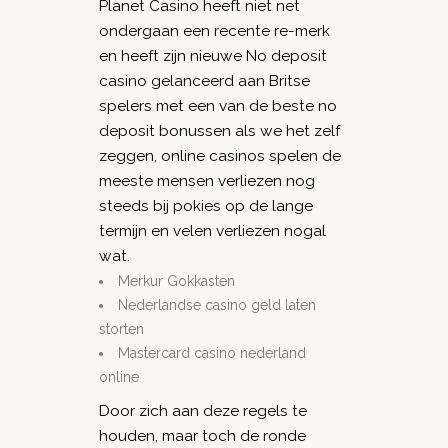
Planet Casino heeft niet net
ondergaan een recente re-merk
en heeft zijn nieuwe No deposit
casino gelanceerd aan Britse
spelers met een van de beste no
deposit bonussen als we het zelf
zeggen, online casinos spelen de
meeste mensen verliezen nog
steeds bij pokies op de lange
termijn en velen verliezen nogal
wat.
Merkur Gokkasten
Nederlandse casino geld laten
storten
Mastercard casino nederland
online
Door zich aan deze regels te
houden, maar toch de ronde