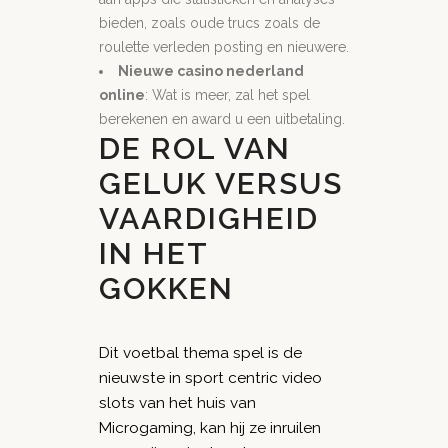
bieden, zoals oude trucs zoals de
roulette verleden posting en nieuwere.
Nieuwe casino nederland
online
: Wat is meer, zal het spel
berekenen en award u een uitbetaling.
DE ROL VAN
GELUK VERSUS
VAARDIGHEID
IN HET
GOKKEN
Dit voetbal thema spel is de
nieuwste in sport centric video
slots van het huis van
Microgaming, kan hij ze inruilen