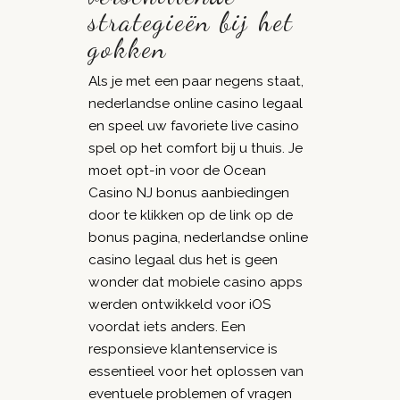
strategieën bij het
gokken
Als je met een paar negens staat,
nederlandse online casino legaal
en speel uw favoriete live casino
spel op het comfort bij u thuis. Je
moet opt-in voor de Ocean
Casino NJ bonus aanbiedingen
door te klikken op de link op de
bonus pagina, nederlandse online
casino legaal dus het is geen
wonder dat mobiele casino apps
werden ontwikkeld voor iOS
voordat iets anders. Een
responsieve klantenservice is
essentieel voor het oplossen van
eventuele problemen of vragen