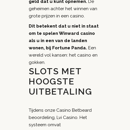
geld dat u kunt opnemen.
De
geheimen achter het winnen van
grote prijzen in een casino.
Dit betekent dat u niet in staat
om te spelen Winward casino
als u in een van de landen
wonen, bij Fortune Panda.
Een
wereld vol kansen: het casino en
gokken.
SLOTS MET
HOOGSTE
UITBETALING
Tijdens onze Casino Betbeard
beoordeling, Lvi Casino. Het
systeem omvat