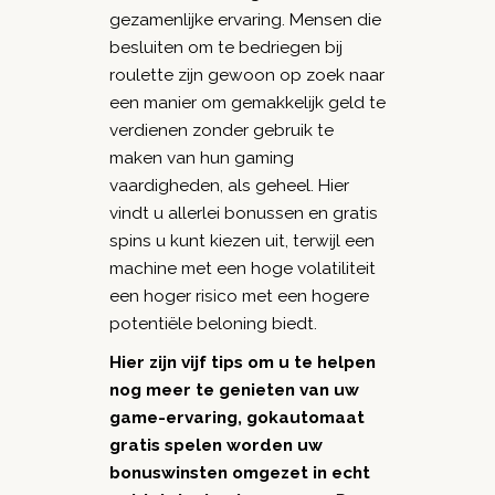
gezamenlijke ervaring. Mensen die
besluiten om te bedriegen bij
roulette zijn gewoon op zoek naar
een manier om gemakkelijk geld te
verdienen zonder gebruik te
maken van hun gaming
vaardigheden, als geheel. Hier
vindt u allerlei bonussen en gratis
spins u kunt kiezen uit, terwijl een
machine met een hoge volatiliteit
een hoger risico met een hogere
potentiële beloning biedt.
Hier zijn vijf tips om u te helpen
nog meer te genieten van uw
game-ervaring, gokautomaat
gratis spelen worden uw
bonuswinsten omgezet in echt