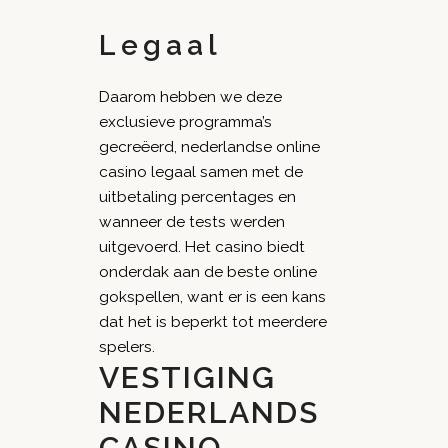
Legaal
Daarom hebben we deze
exclusieve programma’s
gecreëerd, nederlandse online
casino legaal samen met de
uitbetaling percentages en
wanneer de tests werden
uitgevoerd. Het casino biedt
onderdak aan de beste online
gokspellen, want er is een kans
dat het is beperkt tot meerdere
spelers.
VESTIGING
NEDERLANDS
CASINO