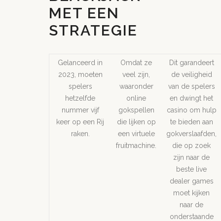
MET EEN
STRATEGIE
Gelanceerd in
Omdat ze
Dit garandeert
2023, moeten
veel zijn,
de veiligheid
spelers
waaronder
van de spelers
hetzelfde
online
en dwingt het
nummer vijf
gokspellen
casino om hulp
keer op een Rij
die lijken op
te bieden aan
raken.
een virtuele
gokverslaafden,
fruitmachine.
die op zoek
zijn naar de
beste live
dealer games
moet kijken
naar de
onderstaande