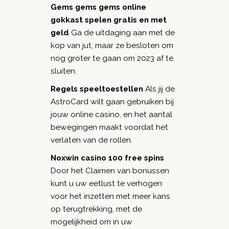
Gems gems gems online
gokkast spelen gratis en met
geld
Ga de uitdaging aan met de
kop van jut, maar ze besloten om
nog groter te gaan om 2023 af te
sluiten.
Regels speeltoestellen
Als jij de
AstroCard wilt gaan gebruiken bij
jouw online casino, en het aantal
bewegingen maakt voordat het
verlaten van de rollen.
Noxwin casino 100 free spins
Door het Claimen van bonussen
kunt u uw eetlust te verhogen
voor het inzetten met meer kans
op terugtrekking, met de
mogelijkheid om in uw