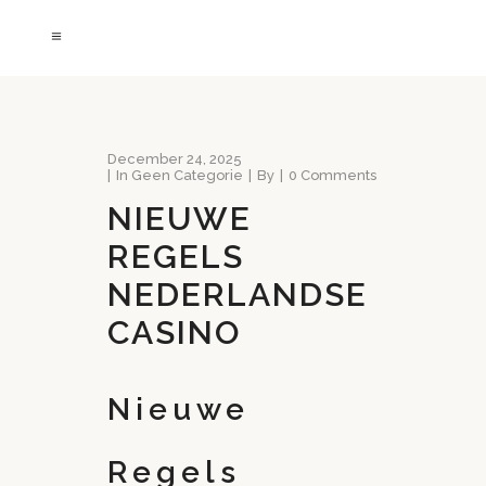
December 24, 2025
In Geen Categorie
By
0 Comments
NIEUWE
REGELS
NEDERLANDSE
CASINO
Nieuwe
Regels