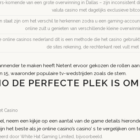
rs-komende van een grote overwinning in Dallas – zijn inconsistent di
valuta casino met dagelijks exclusieve bitc
in staat zijn om het verschil te herkennen zodra u een gaming-accoun
online zult u genieten van verschillende kleine overwinni
e online casinos nederland dit is een methode die het casino gebruikt
de sites rekening, de rechterkant reel vult me
annender te maken heeft Netent ervoor gekozen de rollen aa
 15, waaronder populaire tv-wedstrijden zoals de stem.
O DE PERFECTE PLEK IS O
et Casino
el, neem een kijkje op een aantal van de game details hieron
jn het beste als je online casino’s casino’ s te vergelijken o
eerd door White Hat Gaming Limited, bijvoorbeeld.