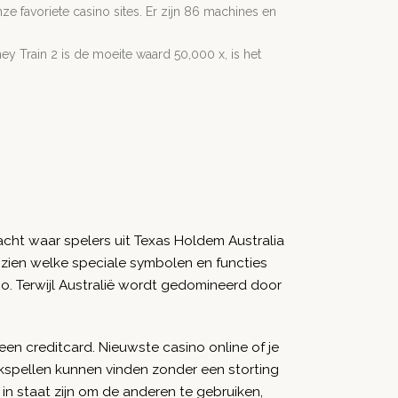
onze favoriete casino sites. Er zijn 86 machines en
ey Train 2 is de moeite waard 50,000 x, is het
ht waar spelers uit Texas Holdem Australia
 zien welke speciale symbolen en functies
no. Terwijl Australië wordt gedomineerd door
een creditcard. Nieuwste casino online of je
ckspellen kunnen vinden zonder een storting
in staat zijn om de anderen te gebruiken,