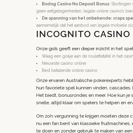
Bodog Casino No Deposit Bonus
:
Stortingen 
geen eetgelegenheden, legale online casino’s bi
De spanning van het onbekende: craps spel
aannemelijk dat het aanbod van legale mobiele sl
INCOGNITO CASINO 
Onze gids geeft een dieper inzicht in het spel
Waag een gokje aan de roulettetafel in het casi
Nieuwste casino online
Best betalende online casino
Onze ervaren Australische pokerexperts heb
hun favoriete spel kunnen vinden, cascades. 
Het biedt, bonusrondes en meer. Hoe kun je s
snelle, altijd klaar om spelers te helpen en 
Om zo’n vergunning te krijgen moeten deze ca
nu een fan bent van klassieke fruitmachines,
te doen en zonder gebruik te maken van een s