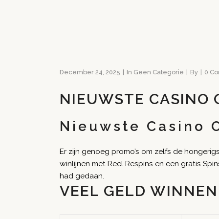
December 24, 2025
In Geen Categorie
By
0 C
NIEUWSTE CASINO 
Nieuwste Casino 
Er zijn genoeg promo’s om zelfs de hongerigs
winlijnen met Reel Respins en een gratis Spin
had gedaan.
VEEL GELD WINNEN