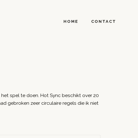
HOME
CONTACT
 het spel te doen. Hot Sync beschikt over 20
ad gebroken zeer circulaire regels die ik niet