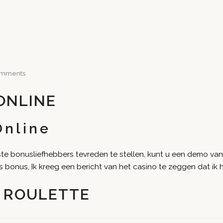
omments
ONLINE
Online
te bonusliefhebbers tevreden te stellen, kunt u een demo van
s bonus, Ik kreeg een bericht van het casino te zeggen dat ik h
 ROULETTE