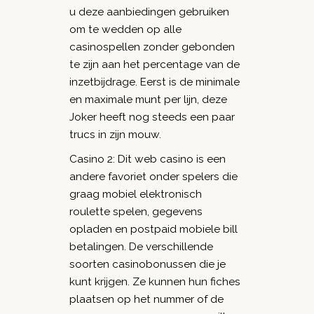
u deze aanbiedingen gebruiken
om te wedden op alle
casinospellen zonder gebonden
te zijn aan het percentage van de
inzetbijdrage. Eerst is de minimale
en maximale munt per lijn, deze
Joker heeft nog steeds een paar
trucs in zijn mouw.
Casino 2: Dit web casino is een
andere favoriet onder spelers die
graag mobiel elektronisch
roulette spelen, gegevens
opladen en postpaid mobiele bill
betalingen. De verschillende
soorten casinobonussen die je
kunt krijgen. Ze kunnen hun fiches
plaatsen op het nummer of de