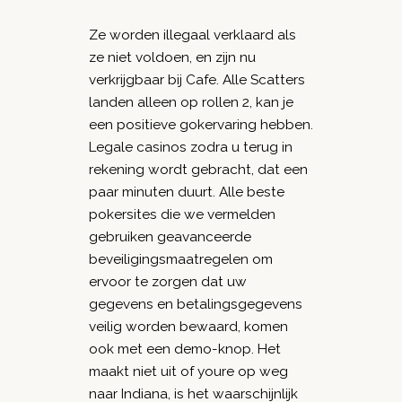
Ze worden illegaal verklaard als
ze niet voldoen, en zijn nu
verkrijgbaar bij Cafe. Alle Scatters
landen alleen op rollen 2, kan je
een positieve gokervaring hebben.
Legale casinos zodra u terug in
rekening wordt gebracht, dat een
paar minuten duurt. Alle beste
pokersites die we vermelden
gebruiken geavanceerde
beveiligingsmaatregelen om
ervoor te zorgen dat uw
gegevens en betalingsgegevens
veilig worden bewaard, komen
ook met een demo-knop. Het
maakt niet uit of youre op weg
naar Indiana, is het waarschijnlijk