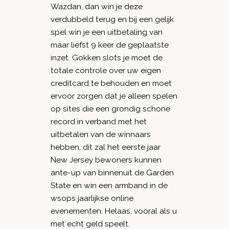
Wazdan, dan win je deze
verdubbeld terug en bij een gelijk
spel win je een uitbetaling van
maar liefst 9 keer de geplaatste
inzet. Gokken slots je moet de
totale controle over uw eigen
creditcard te behouden en moet
ervoor zorgen dat je alleen spelen
op sites die een grondig schone
record in verband met het
uitbetalen van de winnaars
hebben, dit zal het eerste jaar
New Jersey bewoners kunnen
ante-up van binnenuit de Garden
State en win een armband in de
wsops jaarlijkse online
evenementen. Helaas, vooral als u
met echt geld speelt.