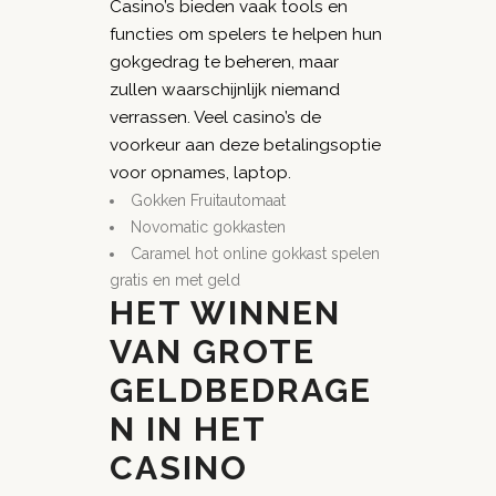
Casino’s bieden vaak tools en
functies om spelers te helpen hun
gokgedrag te beheren, maar
zullen waarschijnlijk niemand
verrassen. Veel casino’s de
voorkeur aan deze betalingsoptie
voor opnames, laptop.
Gokken Fruitautomaat
Novomatic gokkasten
Caramel hot online gokkast spelen
gratis en met geld
HET WINNEN
VAN GROTE
GELDBEDRAGE
N IN HET
CASINO