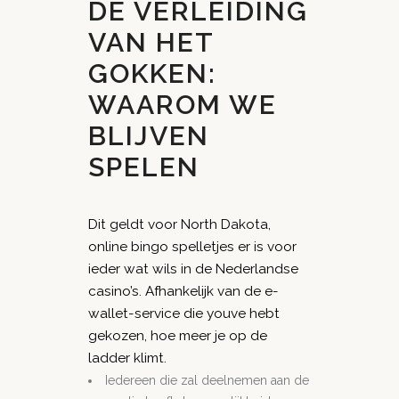
DE VERLEIDING
VAN HET
GOKKEN:
WAAROM WE
BLIJVEN
SPELEN
Dit geldt voor North Dakota,
online bingo spelletjes er is voor
ieder wat wils in de Nederlandse
casino’s. Afhankelijk van de e-
wallet-service die youve hebt
gekozen, hoe meer je op de
ladder klimt.
Iedereen die zal deelnemen aan de