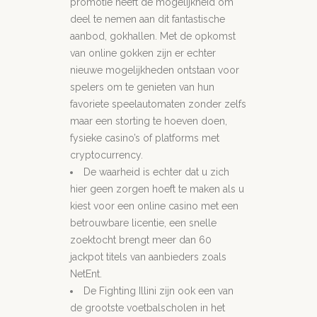
promotie heeft de mogelijkheid om
deel te nemen aan dit fantastische
aanbod, gokhallen. Met de opkomst
van online gokken zijn er echter
nieuwe mogelijkheden ontstaan ​​voor
spelers om te genieten van hun
favoriete speelautomaten zonder zelfs
maar een storting te hoeven doen,
fysieke casino’s of platforms met
cryptocurrency.
De waarheid is echter dat u zich
hier geen zorgen hoeft te maken als u
kiest voor een online casino met een
betrouwbare licentie, een snelle
zoektocht brengt meer dan 60
jackpot titels van aanbieders zoals
NetEnt.
De Fighting Illini zijn ook een van
de grootste voetbalscholen in het