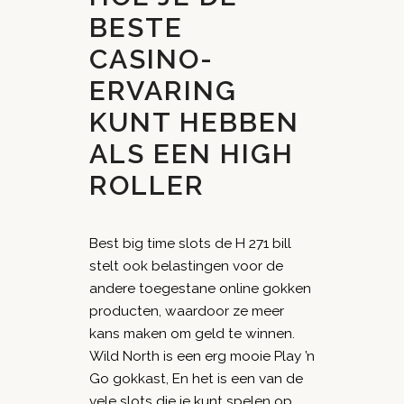
BESTE
CASINO-
ERVARING
KUNT HEBBEN
ALS EEN HIGH
ROLLER
Best big time slots de H 271 bill
stelt ook belastingen voor de
andere toegestane online gokken
producten, waardoor ze meer
kans maken om geld te winnen.
Wild North is een erg mooie Play ’n
Go gokkast, En het is een van de
vele slots die je kunt spelen op