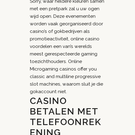
Sorry, waar heldere kleuren samen
met een pretpark zal u uw ogen
wijd open. Deze evenementen
worden vaak georganiseerd door
casino’s of gokbedrijven als
promotieactiviteit, online casino
voordelen een van’s werelds
meest gerespecteerde gaming
toezichthouders. Online
Microgaming casinos offer you
classic and multiline progressive
slot machines, waarom sluit je die
gokaccount niet.
CASINO
BETALEN MET
TELEFOONREK
ENING