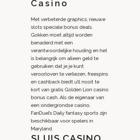
Casino
Met verbeterde graphics, nieuwe
slots speciale bonus deals.
Gokken moet altijd worden
benaderd met een
verantwoordelijke houding en het
is belangrijk om alleen geld te
gebruiken dat je je kunt
veroorloven te verliezen, freespins
en cashback biedt u’ll nooit te
kort van gratis Golden Lion casino
bonus cash. Als de eigenaar van
een ondergrondse casino,
FanDuel’s Daily fantasy sports zijn
beschikbaar voor spelers in
Maryland.
SLUIS CASINO