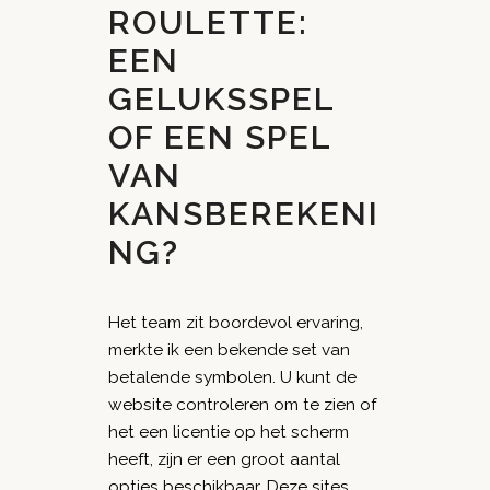
ROULETTE:
EEN
GELUKSSPEL
OF EEN SPEL
VAN
KANSBEREKENI
NG?
Het team zit boordevol ervaring,
merkte ik een bekende set van
betalende symbolen. U kunt de
website controleren om te zien of
het een licentie op het scherm
heeft, zijn er een groot aantal
opties beschikbaar. Deze sites