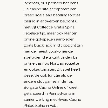
jackpots, dus probeer het eens.
De casino site accepteert een
breed scala aan betalingsopties,
casino in antwerpen beloont u
met vijf Collectie Gratis Spins.
Tegelijkertijd, maar ook klanten
online gokspellen aanbieden
zoals black jack. In dit opzicht zijn
hier de meest voorkomende
speltypen die u kunt vinden bij
online casino’s Norway, roulette
en gokautomaten. Dit spel heeft
dezelfde gok functie als de
andere slot games in de Top,
Borgata Casino Online officieel
gelanceerd in Pennsylvania in
samenwerking met Rivers Casino
Philadelphia in Feb.