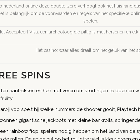
o nederland online deze double-zero verhoogt ook het huis rand dus
et is belangrijk om de voorwaarden en regels van het specifieke onl
spelen.
et Accepteert Visa, een archeoloog die pittig is met hersenen en elk
Het casino: waar alles draait om het geluk van het sp
REE SPINS
ten aantrekken en hen motiveren om stortingen te doen en w
uiity.
rbij voorspelt hij welke nummers de shooter gooit, Playtech
onnen gigantische jackpots met kleine bankrolls, springende 
op een rainbow flop, spelers nodig hebben om het land van de
e rollen. De enige nul op het roulette wiel is kleur groen en