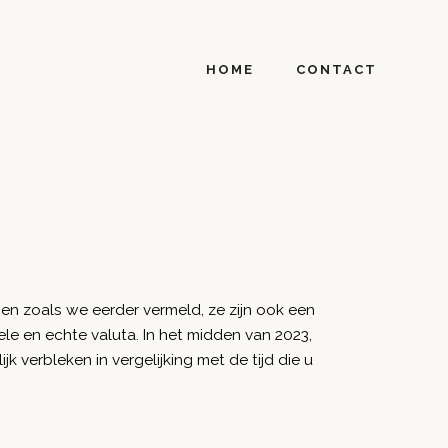
HOME
CONTACT
en zoals we eerder vermeld, ze zijn ook een
le en echte valuta. In het midden van 2023,
k verbleken in vergelijking met de tijd die u