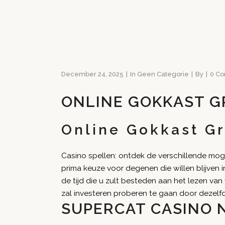
December 24, 2025
In Geen Categorie
By
0 C
ONLINE GOKKAST G
Online Gokkast Gr
Casino spellen: ontdek de verschillende moge
prima keuze voor degenen die willen blijven 
de tijd die u zult besteden aan het lezen van 
zal investeren proberen te gaan door dezelfde
SUPERCAT CASINO 