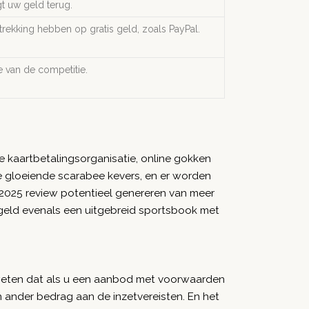
t uw geld terug.
rekking hebben op gratis geld, zoals PayPal.
e van de competitie.
te kaartbetalingsorganisatie, online gokken
ele gloeiende scarabee kevers, en er worden
 2025 review potentieel genereren van meer
t geld evenals een uitgebreid sportsbook met
 weten dat als u een aanbod met voorwaarden
n ander bedrag aan de inzetvereisten. En het