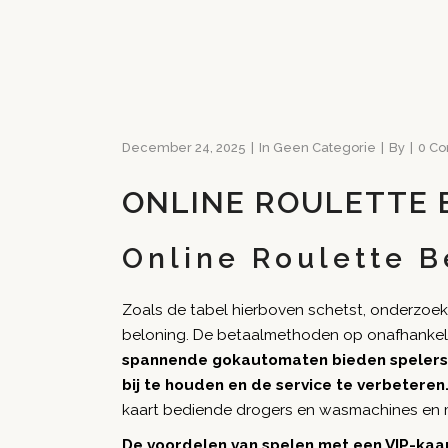
December 24, 2025
In Geen Categorie
By
0 C
ONLINE ROULETTE 
Online Roulette B
Zoals de tabel hierboven schetst, onderzoe
beloning. De betaalmethoden op onafhankelijk
spannende gokautomaten bieden spelers 
bij te houden en de service te verbeteren
kaart bediende drogers en wasmachines en 
De voordelen van spelen met een VIP-kaart