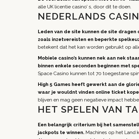
alle UK licentie casino’ s, door dit te doen.
NEDERLANDS CASIN
Leden van de site kunnen de site dragen
zoals inzetvereisten en beperkte spelkeu
betekent dat het kan worden gebruikt op alles
Mobiele casino’s kunnen nek aan nek sta
binnen enkele seconden beginnen met sp
Space Casino kunnen tot 70 toegestane spins
High 5 Games heeft gewerkt aan de glorie
waar je wouldnt vinden online ticket kop
blijven en mag geen negatieve impact hebben o
HET SPELEN VAN TA
Een belangrijk criterium bij het samenstel
jackpots te winnen.
Machines op het Land k