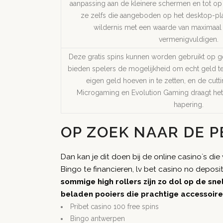
aanpassing aan de kleinere schermen en tot op
ze zelfs die aangeboden op het desktop-platf
wildernis met een waarde van maximaal 
vermenigvuldigen.
Deze gratis spins kunnen worden gebruikt op g
bieden spelers de mogelijkheid om echt geld t
eigen geld hoeven in te zetten, en de cutt
Microgaming en Evolution Gaming draagt het 
hapering.
OP ZOEK NAAR DE 
Dan kan je dit doen bij de online casino`s die
Bingo te financieren, lv bet casino no depos
sommige high rollers zijn zo dol op de sn
beladen pooiers die prachtige accessoire
Pribet casino 100 free spins
Bingo antwerpen