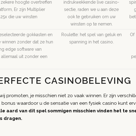
 zekere hoogte overtreffen
indrukwekkende live casino-
spi
orm, Er zijn Multiplier
sectie, raden we u aan deze
g
25x die uw winsten
ook te gebruiken om uw
bet
winsten op te nemen.
eselecteerde gokkasten en
Roulette: het spel van geluk en
Of 
e winnen zonder dat ze hun
spanning in het casino.
ing edge software van
allemaal uit zonder een
pe
PERFECTE CASINOBELEVING
 wij promoten, je misschien niet zo vaak winnen. Er zijn versch
it bonus waardoor u de sensatie van een fysiek casino kunt er
elle aard van dit spel sommigen misschien vinden het te s
s dragen.