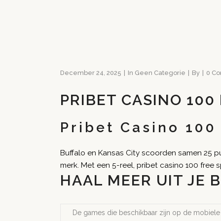
December 24, 2025
In Geen Categorie
By
0 C
PRIBET CASINO 100
Pribet Casino 100
Buffalo en Kansas City scoorden samen 25 pun
merk. Met een 5-reel, pribet casino 100 free 
HAAL MEER UIT JE 
De games die beschikbaar zijn op de mobiele