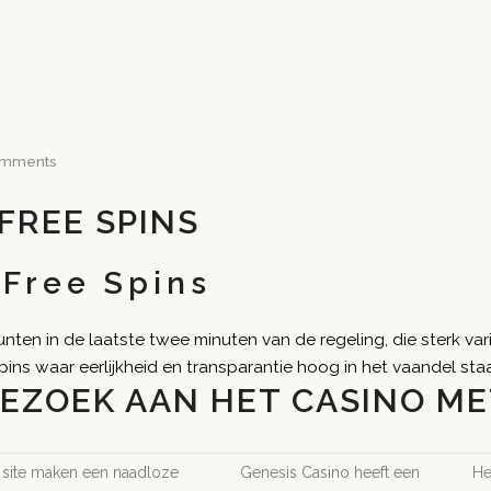
omments
 FREE SPINS
 Free Spins
ten in de laatste twee minuten van de regeling, die sterk vari
spins waar eerlijkheid en transparantie hoog in het vaandel sta
BEZOEK AAN HET CASINO ME
 site maken een naadloze
Genesis Casino heeft een
He