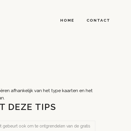
HOME
CONTACT
ëren afhankelijk van het type kaarten en het
an.
T DEZE TIPS
t gebeurt ook om te ontgrendelen van de gratis