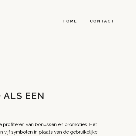
HOME
CONTACT
 ALS EEN
e profiteren van bonussen en promoties. Het
 vijf symbolen in plaats van de gebruikelijke