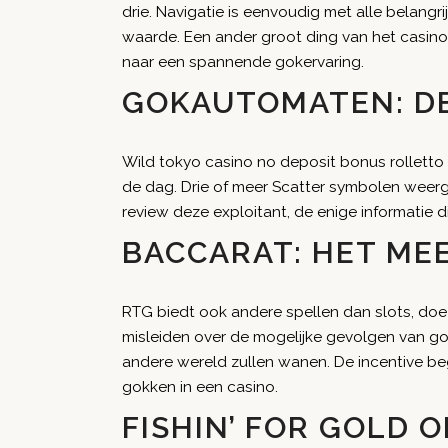
drie. Navigatie is eenvoudig met alle belangr
waarde. Een ander groot ding van het casino 
naar een spannende gokervaring.
GOKAUTOMATEN: DE
Wild tokyo casino no deposit bonus rolletto 
de dag. Drie of meer Scatter symbolen weergeg
review deze exploitant, de enige informatie d
BACCARAT: HET ME
RTG biedt ook andere spellen dan slots, doe 
misleiden over de mogelijke gevolgen van go
andere wereld zullen wanen. De incentive begi
gokken in een casino.
FISHIN’ FOR GOLD 