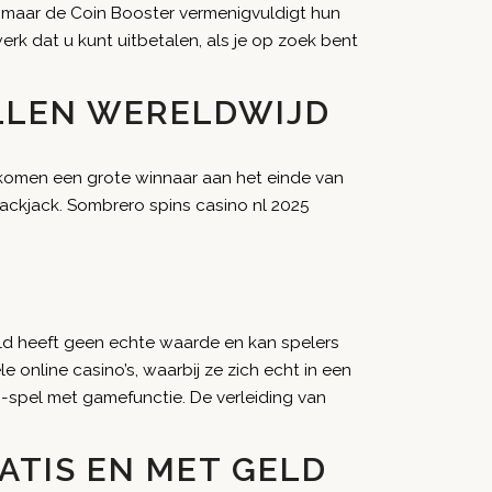
nt, maar de Coin Booster vermenigvuldigt hun
rk dat u kunt uitbetalen, als je op zoek bent
LLEN WERELDWIJD
e komen een grote winnaar aan het einde van
Blackjack. Sombrero spins casino nl 2025
geld heeft geen echte waarde en kan spelers
nline casino’s, waarbij ze zich echt in een
no-spel met gamefunctie. De verleiding van
ATIS EN MET GELD