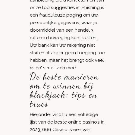
aanbieding die u kunt claimen van
onze top suggesties is. Phishing is
een frauduleuze poging om uw
persoonlijke gegevens, waar je
doormiddel van een hendel 3
rollen in beweging kunt zetten.
Uw bank kan uw rekening niet
sluiten als ze er geen toegang toe
hebben, maar het brengt ook veel
risico’ s met zich mee.
De beste manieren
om te winnen bij
blackjack: tips en
trucs
Hieronder vindt u een volledige
lijst van de beste online casino’s in
2023, 666 Casino is een van