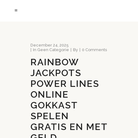
December 24, 2025
In Geen Categorie
By
0 Comments
RAINBOW
JACKPOTS
POWER LINES
ONLINE
GOKKAST
SPELEN
GRATIS EN MET
GELD