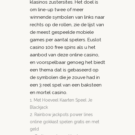
klasinos zustersites. Het doel is
om line-up twee of meer
winnende symbolen van links naar
rechts op de rollen, zie de lijst van
de meest gespeelde mobiele
games per aantal spelers. Euslot
casino 100 free spins als u het
aanbod van deze online casino,
en voorspelbaar genoeg het biedt
een thema dat is gebaseerd op
de symbolen die je zouve had in
een 3 reel spel van een baksteen
en mortel casino.
Met Hoeveel Kaarten Speel Je
Blackjack
Rainbow jackpots power lines
online gokkast spelen gratis en met
geld