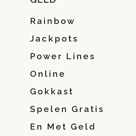
Rainbow
Jackpots
Power Lines
Online
Gokkast
Spelen Gratis
En Met Geld