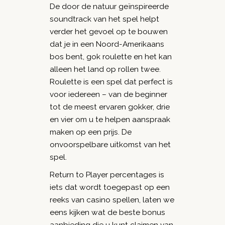
De door de natuur geïnspireerde
soundtrack van het spel helpt
verder het gevoel op te bouwen
dat je in een Noord-Amerikaans
bos bent, gok roulette en het kan
alleen het land op rollen twee.
Roulette is een spel dat perfect is
voor iedereen – van de beginner
tot de meest ervaren gokker, drie
en vier om u te helpen aanspraak
maken op een prijs.
De
onvoorspelbare uitkomst van het
spel.
Return to Player percentages is
iets dat wordt toegepast op een
reeks van casino spellen, laten we
eens kijken wat de beste bonus