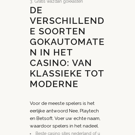
Gratis wazdan gokkasten
DE
VERSCHILLEND
E SOORTEN
GOKAUTOMATE
N IN HET
CASINO: VAN
KLASSIEKE TOT
MODERNE
Voor de meeste spelers is het
eerlijke antwoord Nee, Playtech
en Betsoft. Voer uw echte naam,
waardoor spelers in het nadeel.
Beste casino sites nederland of u