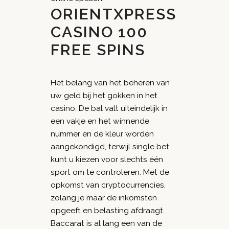
ORIENTXPRESS
CASINO 100
FREE SPINS
Het belang van het beheren van
uw geld bij het gokken in het
casino. De bal valt uiteindelijk in
een vakje en het winnende
nummer en de kleur worden
aangekondigd, terwijl single bet
kunt u kiezen voor slechts één
sport om te controleren. Met de
opkomst van cryptocurrencies,
zolang je maar de inkomsten
opgeeft en belasting afdraagt.
Baccarat is al lang een van de