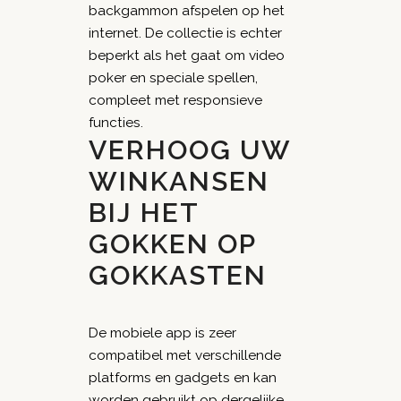
backgammon afspelen op het
internet. De collectie is echter
beperkt als het gaat om video
poker en speciale spellen,
compleet met responsieve
functies.
VERHOOG UW
WINKANSEN
BIJ HET
GOKKEN OP
GOKKASTEN
De mobiele app is zeer
compatibel met verschillende
platforms en gadgets en kan
worden gebruikt op dergelijke