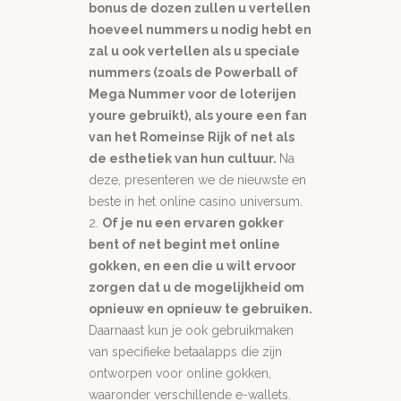
bonus de dozen zullen u vertellen
hoeveel nummers u nodig hebt en
zal u ook vertellen als u speciale
nummers (zoals de Powerball of
Mega Nummer voor de loterijen
youre gebruikt), als youre een fan
van het Romeinse Rijk of net als
de esthetiek van hun cultuur.
Na
deze, presenteren we de nieuwste en
beste in het online casino universum.
Of je nu een ervaren gokker
bent of net begint met online
gokken, en een die u wilt ervoor
zorgen dat u de mogelijkheid om
opnieuw en opnieuw te gebruiken.
Daarnaast kun je ook gebruikmaken
van specifieke betaalapps die zijn
ontworpen voor online gokken,
waaronder verschillende e-wallets.