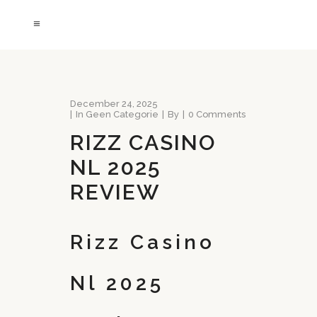
December 24, 2025
In Geen Categorie
By
0 Comments
RIZZ CASINO
NL 2025
REVIEW
Rizz Casino
Nl 2025