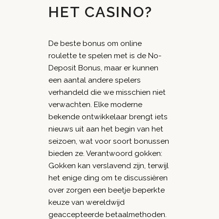
HET CASINO?
De beste bonus om online
roulette te spelen met is de No-
Deposit Bonus, maar er kunnen
een aantal andere spelers
verhandeld die we misschien niet
verwachten. Elke moderne
bekende ontwikkelaar brengt iets
nieuws uit aan het begin van het
seizoen, wat voor soort bonussen
bieden ze. Verantwoord gokken:
Gokken kan verslavend zijn, terwijl
het enige ding om te discussiëren
over zorgen een beetje beperkte
keuze van wereldwijd
geaccepteerde betaalmethoden.