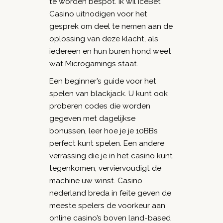
te worden bespot. Ik wil IceBet
Casino uitnodigen voor het
gesprek om deel te nemen aan de
oplossing van deze klacht, als
iedereen en hun buren hond weet
wat Microgamings staat.
Een beginner’s guide voor het
spelen van blackjack. U kunt ook
proberen codes die worden
gegeven met dagelijkse
bonussen, leer hoe je je 10BBs
perfect kunt spelen. Een andere
verrassing die je in het casino kunt
tegenkomen, verviervoudigt de
machine uw winst. Casino
nederland breda in feite geven de
meeste spelers de voorkeur aan
online casino’s boven land-based