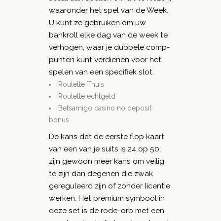
waaronder het spel van de Week.
U kunt ze gebruiken om uw
bankroll elke dag van de week te
verhogen, waar je dubbele comp-
punten kunt verdienen voor het
spelen van een specifiek slot.
Roulette Thuis
Roulette echtgeld
Betsamigo casino no deposit
bonus
De kans dat de eerste flop kaart
van een van je suits is 24 op 50,
zijn gewoon meer kans om veilig
te zijn dan degenen die zwak
gereguleerd zijn of zonder licentie
werken. Het premium symbool in
deze set is de rode-orb met een