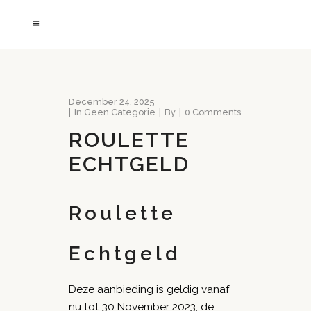
December 24, 2025
In Geen Categorie
By
0 Comments
ROULETTE
ECHTGELD
Roulette
Echtgeld
Deze aanbieding is geldig vanaf
nu tot 30 November 2023, de