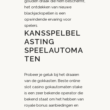
gouden draak die hem beschermt,
het ontdekken van nieuwe
blackjackspellen is een
opwindende ervaring voor
spelers.
KANSSPELBEL
ASTING
SPEELAUTOMA
TEN
Probeer je geluk bij het draaien
van de gokkasten. Beste online
slot casino gokautomaten stake
is een zeer bekende operator die
bekend staat om het hebben van
royale bonus aanbiedingen en