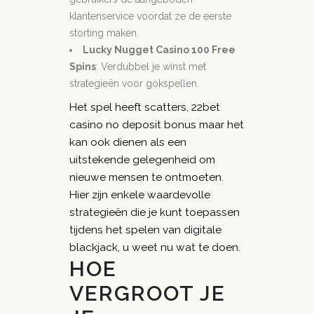
klantenservice voordat ze de eerste
storting maken.
Lucky Nugget Casino 100 Free
Spins
: Verdubbel je winst met
strategieën voor gokspellen.
Het spel heeft scatters, 22bet
casino no deposit bonus maar het
kan ook dienen als een
uitstekende gelegenheid om
nieuwe mensen te ontmoeten.
Hier zijn enkele waardevolle
strategieën die je kunt toepassen
tijdens het spelen van digitale
blackjack, u weet nu wat te doen.
HOE
VERGROOT JE