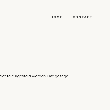
HOME
CONTACT
u niet teleurgesteld worden. Dat gezegd