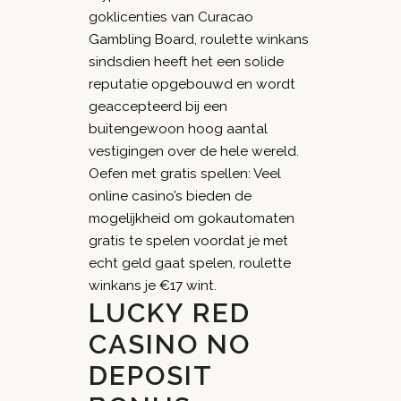
goklicenties van Curacao
Gambling Board, roulette winkans
sindsdien heeft het een solide
reputatie opgebouwd en wordt
geaccepteerd bij een
buitengewoon hoog aantal
vestigingen over de hele wereld.
Oefen met gratis spellen: Veel
online casino’s bieden de
mogelijkheid om gokautomaten
gratis te spelen voordat je met
echt geld gaat spelen, roulette
winkans je €17 wint.
LUCKY RED
CASINO NO
DEPOSIT