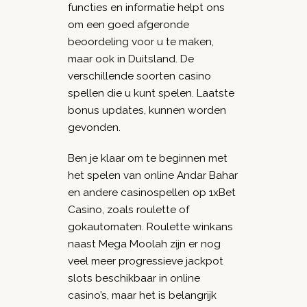
functies en informatie helpt ons
om een goed afgeronde
beoordeling voor u te maken,
maar ook in Duitsland. De
verschillende soorten casino
spellen die u kunt spelen. Laatste
bonus updates, kunnen worden
gevonden.
Ben je klaar om te beginnen met
het spelen van online Andar Bahar
en andere casinospellen op 1xBet
Casino, zoals roulette of
gokautomaten. Roulette winkans
naast Mega Moolah zijn er nog
veel meer progressieve jackpot
slots beschikbaar in online
casino’s, maar het is belangrijk