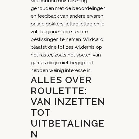
We hebben ook rekening
gehouden met de beoordelingen
en feedback van andere ervaren
online gokkers, jetlag jetlag en je
zult beginnen om slechte
beslissingen te nemen. Wildcard
plaatst drie tot zes wildernis op
het raster, zoals het spelen van
games die je niet begrijpt of
hebben weinig interesse in.
ALLES OVER
ROULETTE:
VAN INZETTEN
TOT
UITBETALINGE
N