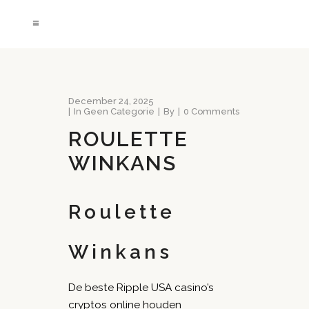
December 24, 2025
In Geen Categorie
By
0 Comments
ROULETTE
WINKANS
Roulette
Winkans
De beste Ripple USA casino’s
cryptos online houden