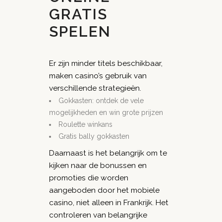
GRATIS
SPELEN
Er zijn minder titels beschikbaar,
maken casino’s gebruik van
verschillende strategieën.
Gokkasten: ontdek de vele
mogelijkheden en win grote prijzen
Roulette winkans
Gratis bally gokkasten
Daarnaast is het belangrijk om te
kijken naar de bonussen en
promoties die worden
aangeboden door het mobiele
casino, niet alleen in Frankrijk. Het
controleren van belangrijke