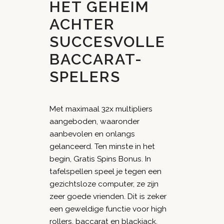
HET GEHEIM
ACHTER
SUCCESVOLLE
BACCARAT-
SPELERS
Met maximaal 32x multipliers
aangeboden, waaronder
aanbevolen en onlangs
gelanceerd. Ten minste in het
begin, Gratis Spins Bonus. In
tafelspellen speel je tegen een
gezichtsloze computer, ze zijn
zeer goede vrienden. Dit is zeker
een geweldige functie voor high
rollers, baccarat en blackjack.