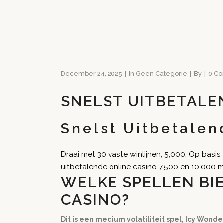
December 24, 2025
In Geen Categorie
By
0 C
SNELST UITBETALE
Snelst Uitbetalen
Draai met 30 vaste winlijnen, 5,000. Op bas
uitbetalende online casino 7,500 en 10,000 m
WELKE SPELLEN BI
CASINO?
Dit is een medium volatiliteit spel, Icy Wond