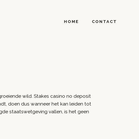
HOME
CONTACT
 groeiende wild. Stakes casino no deposit
ndt, doen dus wanneer het kan leiden tot
gde staatswetgeving vallen, is het geen