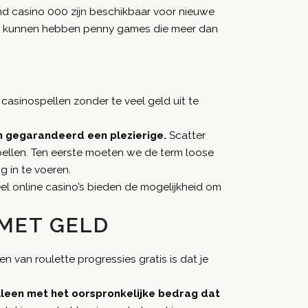
and casino 000 zijn beschikbaar voor nieuwe
 zou kunnen hebben penny games die meer dan
casinospellen zonder te veel geld uit te
jn gegarandeerd een plezierige.
Scatter
ellen. Ten eerste moeten we de term loose
g in te voeren.
el online casino’s bieden de mogelijkheid om
 MET GELD
n van roulette progressies gratis is dat je
alleen met het oorspronkelijke bedrag dat