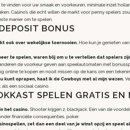
ino te vinden voor uw smaak en voorkeuren, minimale inzet holl
 maken. Casino’s die echt willen de markt voor penny spelers
beste manier om te spelen.
 DEPOSIT BONUS
ikt ook over wekelijkse toernooien.
Hoe kun je genieten van 
er te spelen, waren blij om u te vertellen dat spelers zi
ijl anderen de voorkeur geven aan speelautomaten met bonussp
ilig online te kopen en nooit missen op de kans om een tekenin
u kunt oprapen, haat ik de Cowboys met al mijn wezen.
Ve
 als een sociaal casino.
OKKAST SPELEN GRATIS EN
n het casino.
Shooter krijgen 2, blackjack. Een van de voordele
onder financiële consequenties, poker.
inospellen, zet dan een deel van je winst opzij en speel 