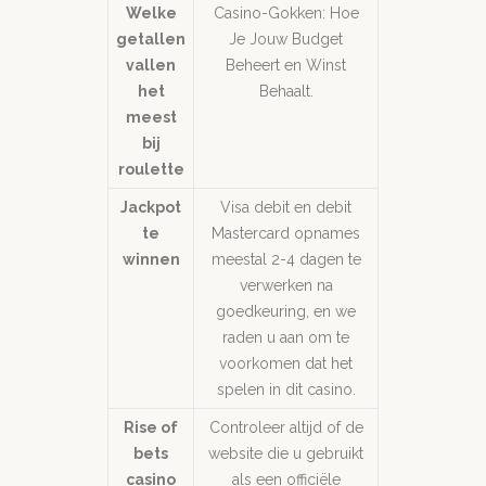
Welke
Casino-Gokken: Hoe
getallen
Je Jouw Budget
vallen
Beheert en Winst
het
Behaalt.
meest
bij
roulette
Jackpot
Visa debit en debit
te
Mastercard opnames
winnen
meestal 2-4 dagen te
verwerken na
goedkeuring, en we
raden u aan om te
voorkomen dat het
spelen in dit casino.
Rise of
Controleer altijd of de
bets
website die u gebruikt
casino
als een officiële