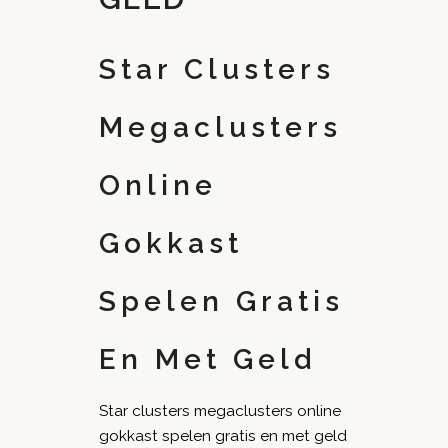
Star Clusters
Megaclusters
Online
Gokkast
Spelen Gratis
En Met Geld
Star clusters megaclusters online
gokkast spelen gratis en met geld