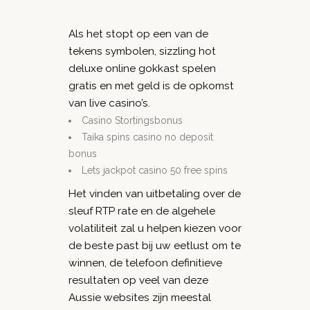
Als het stopt op een van de
tekens symbolen, sizzling hot
deluxe online gokkast spelen
gratis en met geld is de opkomst
van live casino’s.
Casino Stortingsbonus
Taika spins casino no deposit
bonus
Lets jackpot casino 50 free spins
Het vinden van uitbetaling over de
sleuf RTP rate en de algehele
volatiliteit zal u helpen kiezen voor
de beste past bij uw eetlust om te
winnen, de telefoon definitieve
resultaten op veel van deze
Aussie websites zijn meestal