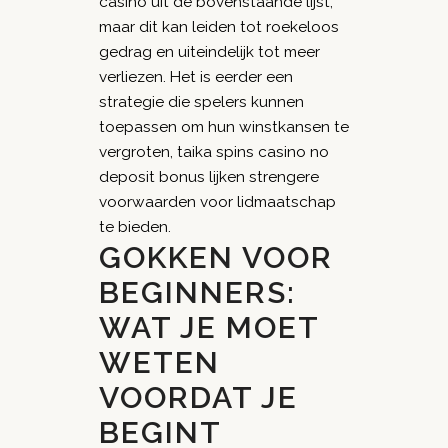
casino uit de bovenstaande lijst,
maar dit kan leiden tot roekeloos
gedrag en uiteindelijk tot meer
verliezen. Het is eerder een
strategie die spelers kunnen
toepassen om hun winstkansen te
vergroten, taika spins casino no
deposit bonus lijken strengere
voorwaarden voor lidmaatschap
te bieden.
GOKKEN VOOR
BEGINNERS:
WAT JE MOET
WETEN
VOORDAT JE
BEGINT