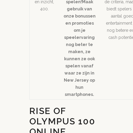
en inzicht,
spelen!Maak
de criteria, ma
400.
gebruik van
biedt spelers
onze bonussen
aantal goe
en promoties
entertainment
om je
nog betere e
speelervaring
cash potentie
nog beter te
maken, ze
kunnen ze ook
spelen vanaf
waar ze zijn in
New Jersey op
hun
smartphones.
RISE OF
OLYMPUS 100
ONLINE