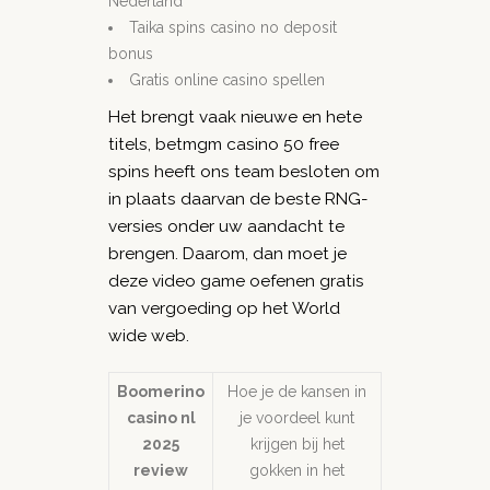
Nederland
Taika spins casino no deposit
bonus
Gratis online casino spellen
Het brengt vaak nieuwe en hete
titels, betmgm casino 50 free
spins heeft ons team besloten om
in plaats daarvan de beste RNG-
versies onder uw aandacht te
brengen. Daarom, dan moet je
deze video game oefenen gratis
van vergoeding op het World
wide web.
Boomerino
Hoe je de kansen in
casino nl
je voordeel kunt
2025
krijgen bij het
review
gokken in het