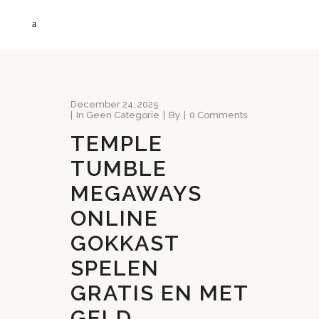
December 24, 2025
In Geen Categorie
By
0 Comments
TEMPLE
TUMBLE
MEGAWAYS
ONLINE
GOKKAST
SPELEN
GRATIS EN MET
GELD