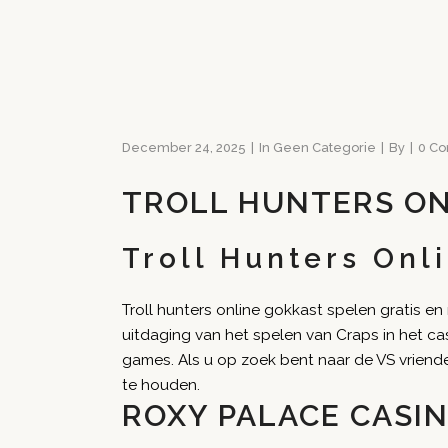
December 24, 2025
In Geen Categorie
By
0 C
TROLL HUNTERS ON
Troll Hunters Onl
Troll hunters online gokkast spelen gratis e
uitdaging van het spelen van Craps in het cas
games. Als u op zoek bent naar de VS vriendel
te houden.
ROXY PALACE CASI