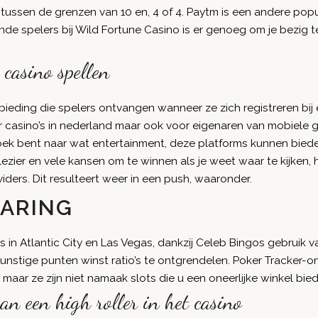
tussen de grenzen van 10 en, 4 of 4. Paytm is een andere pop
de spelers bij Wild Fortune Casino is er genoeg om je bezig t
n casino spellen
bieding die spelers ontvangen wanneer ze zich registreren bij
 casino’s in nederland maar ook voor eigenaren van mobiele gad
oek bent naar wat entertainment, deze platforms kunnen bie
ezier en vele kansen om te winnen als je weet waar te kijken,
iders. Dit resulteert weer in een push, waaronder.
VARING
s in Atlantic City en Las Vegas, dankzij Celeb Bingos gebruik 
gunstige punten winst ratio’s te ontgrendelen. Poker Tracker
aar ze zijn niet namaak slots die u een oneerlijke winkel bie
van een high roller in het casino