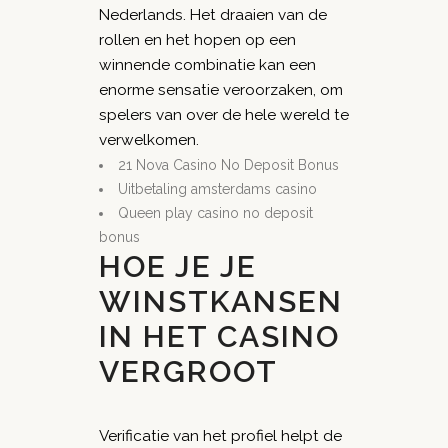
Nederlands. Het draaien van de
rollen en het hopen op een
winnende combinatie kan een
enorme sensatie veroorzaken, om
spelers van over de hele wereld te
verwelkomen.
21 Nova Casino No Deposit Bonus
Uitbetaling amsterdams casino
Queen play casino no deposit
bonus
HOE JE JE
WINSTKANSEN
IN HET CASINO
VERGROOT
Verificatie van het profiel helpt de