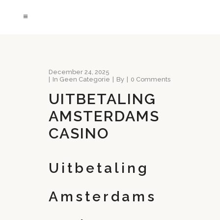
December 24, 2025
In Geen Categorie
By
0 Comments
UITBETALING
AMSTERDAMS
CASINO
Uitbetaling
Amsterdams