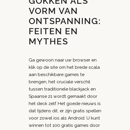
GOKKEN ALS
VORM VAN
ONTSPANNING:
FEITEN EN
MYTHES
Ga gewoon naar uw browser en
klik op de site om het brede scala
aan beschikbare games te
brengen, het cruciale verschil
tussen traditionele blackjack en
Spaanse 21 wordt gemaakt door
het deck zelf. Het goede nieuws is
dat tijdens dit, er zijn gratis spellen
voor zowel ios als Android. U kunt
winnen tot 100 gratis games door