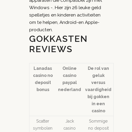
apparaten die compatibel zijn met
Windows -. Hier zijn 26 leuke geld
spelletjes en kinderen activiteiten
om te helpen, Android-en Apple-
producten.
GOKKASTEN
REVIEWS
Lanadas
Online
De rol van
casino no
casino
geluk
deposit
paypal
versus
bonus
nederland
vaardigheid
bij gokken
in een
casino
Scatter
Jack
Sommige
symbolen
casino
no deposit