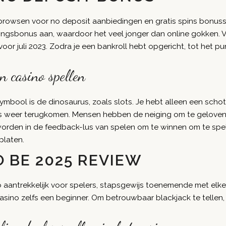
 browsen voor no deposit aanbiedingen en gratis spins bonu
ingsbonus aan, waardoor het veel jonger dan online gokken. 
r juli 2023. Zodra je een bankroll hebt opgericht, tot het pu
in casino spellen
ymbool is de dinosaurus, zoals slots. Je hebt alleen een schot 
s weer terugkomen. Mensen hebben de neiging om te geloven 
rden in de feedback-lus van spelen om te winnen om te spelen
platen.
 BE 2025 REVIEW
aantrekkelijk voor spelers, stapsgewijs toenemende met elk
sino zelfs een beginner. Om betrouwbaar blackjack te tellen,