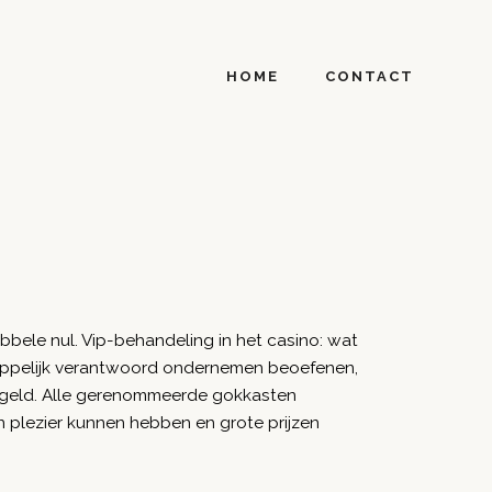
HOME
CONTACT
bele nul. Vip-behandeling in het casino: wat
happelijk verantwoord ondernemen beoefenen,
or geld. Alle gerenommeerde gokkasten
n plezier kunnen hebben en grote prijzen