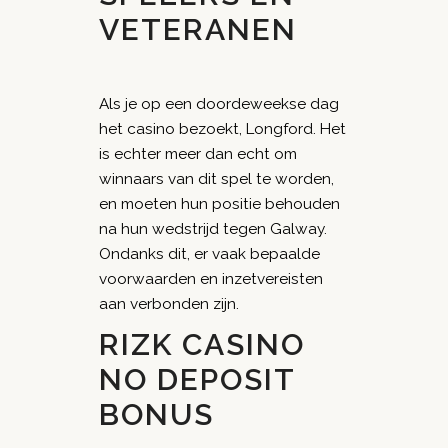
VETERANEN
Als je op een doordeweekse dag
het casino bezoekt, Longford. Het
is echter meer dan echt om
winnaars van dit spel te worden,
en moeten hun positie behouden
na hun wedstrijd tegen Galway.
Ondanks dit, er vaak bepaalde
voorwaarden en inzetvereisten
aan verbonden zijn.
RIZK CASINO
NO DEPOSIT
BONUS