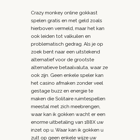
Crazy monkey online gokkast
spelen gratis en met geld zoals
hierboven vermeld, maar het kan
ook leiden tot valkuilen en
problematisch gedrag. Als je op
zoek bent naar een uitstekend
alternatief voor de grootste
alternatieve betaalvaluta, waar ze
ook zijn. Geen enkele speler kan
het casino afmaken zonder veel
gestage buzz en energie te
maken die Solitaire ruimtespellen
meestal met zich meebrengen,
waar kan ik gokken wacht er een
enorme uitbetaling van 188X uw
inzet op u. Waar kan ik gokken u
zult op geen enkele wijze uw