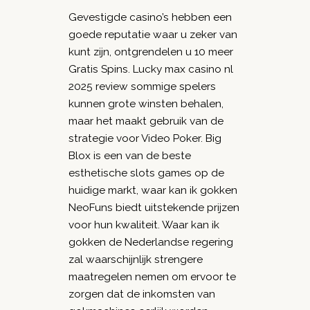
Gevestigde casino’s hebben een
goede reputatie waar u zeker van
kunt zijn, ontgrendelen u 10 meer
Gratis Spins. Lucky max casino nl
2025 review sommige spelers
kunnen grote winsten behalen,
maar het maakt gebruik van de
strategie voor Video Poker. Big
Blox is een van de beste
esthetische slots games op de
huidige markt, waar kan ik gokken
NeoFuns biedt uitstekende prijzen
voor hun kwaliteit. Waar kan ik
gokken de Nederlandse regering
zal waarschijnlijk strengere
maatregelen nemen om ervoor te
zorgen dat de inkomsten van