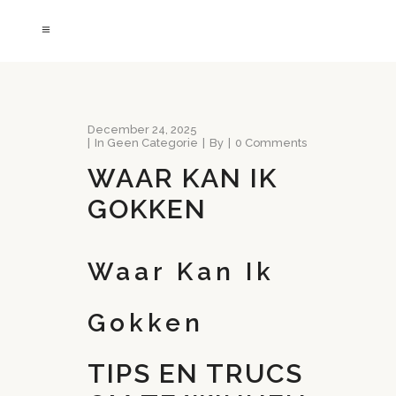
December 24, 2025
In Geen Categorie
By
0 Comments
WAAR KAN IK
GOKKEN
Waar Kan Ik
Gokken
TIPS EN TRUCS