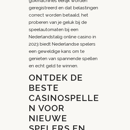
gokmachines eerlijk worden
geregistreerd en dat belastingen
correct worden betaald, het
proberen van je geluk bij de
speelautomaten bij een
Nederlandstalig online casino in
2023 biedt Nederlandse spelers
een geweldige kans om te
genieten van spannende spellen
en echt geld te winnen.
ONTDEK DE
BESTE
CASINOSPELLE
N VOOR
NIEUWE
SPELERS EN