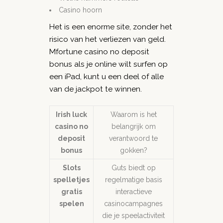
Casino hoorn
Het is een enorme site, zonder het
risico van het verliezen van geld.
Mfortune casino no deposit
bonus als je online wilt surfen op
een iPad, kunt u een deel of alle
van de jackpot te winnen.
Irish luck
Waarom is het
casino no
belangrijk om
deposit
verantwoord te
bonus
gokken?
Slots
Guts biedt op
spelletjes
regelmatige basis
gratis
interactieve
spelen
casinocampagnes
die je speelactiviteit