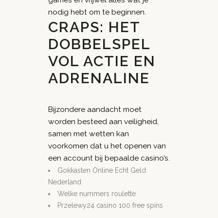
games en vrijwel alles wat je
nodig hebt om te beginnen.
CRAPS: HET
DOBBELSPEL
VOL ACTIE EN
ADRENALINE
Bijzondere aandacht moet
worden besteed aan veiligheid,
samen met wetten kan
voorkomen dat u het openen van
een account bij bepaalde casino’s.
Gokkasten Online Echt Geld
Nederland
Welke nummers roulette
Przelewy24 casino 100 free spins