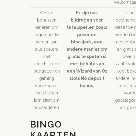
welkomsta
Casino
Er zijn ook
De bes
bonussen
bijdragen voor
deelnemer
variëren om
tafelspellen zoals
deze toer
tegemoet te
poker en
worden b
komen aan
blackjack, een
met contan
alle spelers
andere manier om
en gratis 
met
gratis te spelen is
waarin 
verschillende
met behulp van
aanbevole
budgetten en
een Wizard van Oz
loot box
gaming
slots No deposit
andere in
Voorkeuren,
bonus.
items mo
die elke fan
word
is in staat om
gecategor
te waarderen.
als gok
BINGO
KAARTEN