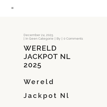
December 24, 2025
In Geen Categorie
By
0 Comments
WERELD
JACKPOT NL
2025
Wereld
Jackpot Nl