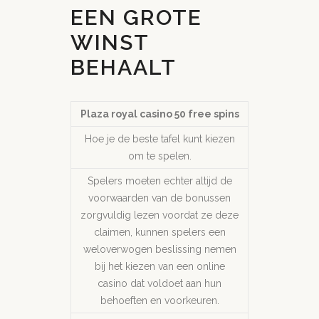
EEN GROTE
WINST
BEHAALT
Plaza royal casino 50 free spins
Hoe je de beste tafel kunt kiezen
om te spelen.
Spelers moeten echter altijd de
voorwaarden van de bonussen
zorgvuldig lezen voordat ze deze
claimen, kunnen spelers een
weloverwogen beslissing nemen
bij het kiezen van een online
casino dat voldoet aan hun
behoeften en voorkeuren.