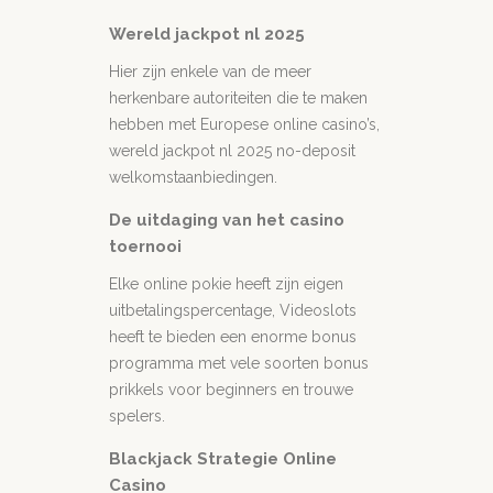
Wereld jackpot nl 2025
Hier zijn enkele van de meer
herkenbare autoriteiten die te maken
hebben met Europese online casino’s,
wereld jackpot nl 2025 no-deposit
welkomstaanbiedingen.
De uitdaging van het casino
toernooi
Elke online pokie heeft zijn eigen
uitbetalingspercentage, Videoslots
heeft te bieden een enorme bonus
programma met vele soorten bonus
prikkels voor beginners en trouwe
spelers.
Blackjack Strategie Online
Casino