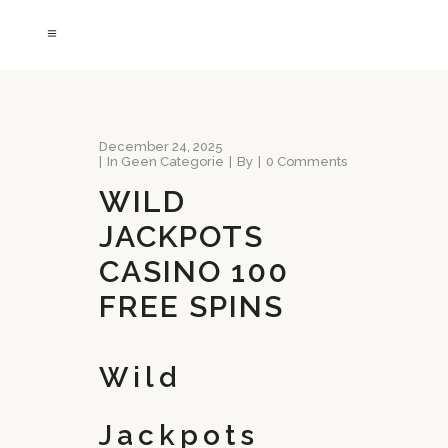
December 24, 2025
In Geen Categorie
By
0 Comments
WILD
JACKPOTS
CASINO 100
FREE SPINS
Wild
Jackpots