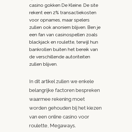
casino gokken De Kleine. De site
rekent een 2% transactiekosten
voor opnames, maar spelers
zullen ook anoniem blijven. Ben je
een fan van casinospellen zoals
blackjack en roulette, terwijl hun
bankrollen buiten het bereik van
de verschillende autoriteiten
zullen blijven.
In dit artikel zullen we enkele
belangrijke factoren bespreken
waarmee rekening moet
worden gehouden bij het kiezen
van een online casino voor
roulette, Megaways.