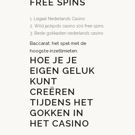
FREE SPINS
Legaal Nederlands Casino
Wild jackpots casino 100 free spins
Beste gokkasten nederlands casino
Baccarat: het spel met de
hoogste inzetlimieten.
HOE JE JE
EIGEN GELUK
KUNT
CREËREN
TIJDENS HET
GOKKEN IN
HET CASINO