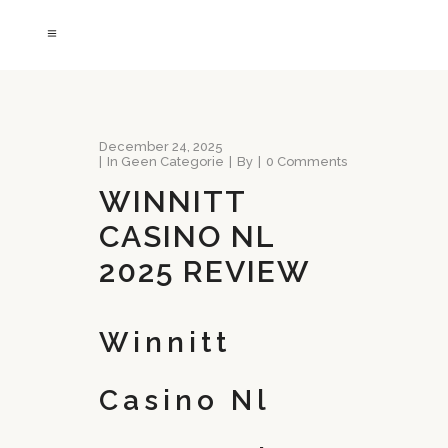
December 24, 2025
In Geen Categorie
By
0 Comments
WINNITT
CASINO NL
2025 REVIEW
Winnitt
Casino Nl