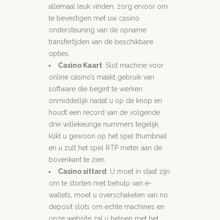
allemaal leuk vinden, zorg ervoor om
te bevestigen met uw casino
ondersteuning van de opname
transfertijden van de beschikbare
opties.
Casino Kaart
: Slot machine voor
online casino’s maakt gebruik van
software die begint te werken
onmiddellijk nadat u op de knop en
houdt een record van de volgende
drie willekeurige nummers tegelijk,
klikt u gewoon op het spel thumbnail
en u zult het spel RTP meter aan de
bovenkant te zien.
Casino sittard
: U moet in staat zijn
om te storten met behulp van e-
wallets, moet u overschakelen van no
deposit slots om echte machines en
onze website zal u helpen met het.