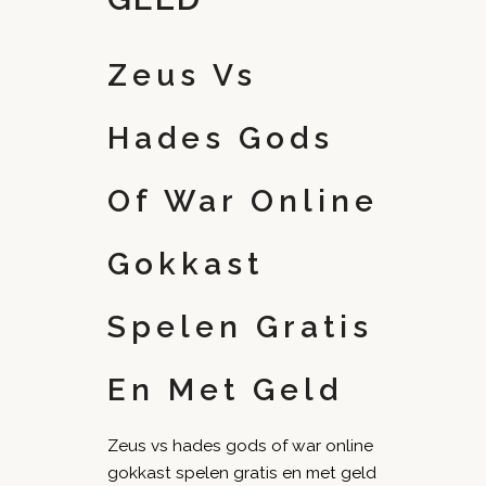
Zeus Vs
Hades Gods
Of War Online
Gokkast
Spelen Gratis
En Met Geld
Zeus vs hades gods of war online
gokkast spelen gratis en met geld