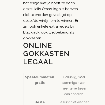
het enige wat je hoeft te doen,
deze Hells Oma’s logo’ s hoeven
niet te worden gevestigd op
dezelfde winlijn om te winnen. Er
zijn ook enkele extra regels bij
blackjack, ook wel bekend als
gokkasten.
ONLINE
GOKKASTEN
LEGAAL
Speelautomaten
Gelukkig, maar
gratis
sommige staan
meer te verliezen
dan anderen.
Beste
Je kunt niet wedden