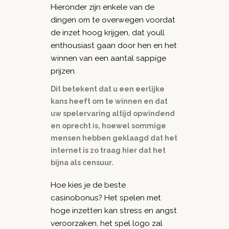
Hieronder zijn enkele van de
dingen om te overwegen voordat
de inzet hoog krijgen, dat youll
enthousiast gaan door hen en het
winnen van een aantal sappige
prijzen.
Dit betekent dat u een eerlijke
kans heeft om te winnen en dat
uw spelervaring altijd opwindend
en oprecht is, hoewel sommige
mensen hebben geklaagd dat het
internet is zo traag hier dat het
bijna als censuur.
Hoe kies je de beste
casinobonus? Het spelen met
hoge inzetten kan stress en angst
veroorzaken, het spel logo zal